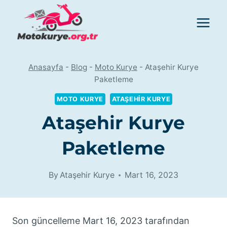
Skip
to
content
Anasayfa
-
Blog
-
Moto Kurye
-
Ataşehir Kurye
Paketleme
MOTO KURYE
ATAŞEHIR KURYE
Ataşehir Kurye
Paketleme
By
Ataşehir Kurye
Mart 16, 2023
Son güncelleme Mart 16, 2023 tarafından