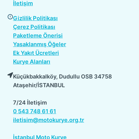
İletişim
Gizlilik Politikası
Çerez Politikası
Paketleme Önerisi
Yasaklanmış Öğeler
Ek Yakıt Ücretleri
Kurye Alanları
Küçükbakkalköy, Dudullu OSB 34758
Ataşehir/İSTANBUL
7/24 İletişim
0 543 748 61 61
iletisim@motokurye.org.tr
İstanbul Moto Kurye